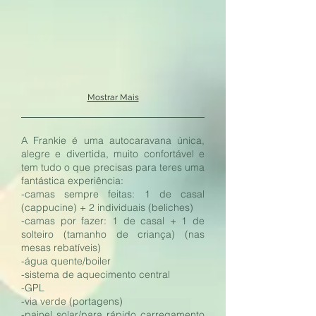
Mostrar Mais
A Frankie é uma autocaravana única,
alegre e divertida, muito confortável e
tem tudo o que precisas para teres uma
fantástica experiência:
-camas sempre feitas: 1 de casal
(cappucine) + 2 individuais (beliches)
-camas por fazer: 1 de casal + 1 de
solteiro (tamanho de criança) (nas
mesas rebatíveis)
-água quente/boiler
-sistema de aquecimento central
-GPL
-via verde (portagens)
-painel solar/para rápido carregamento